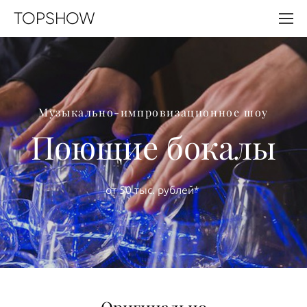
TOPSHOW
Музыкально-импровизационное шоу
Поющие бокалы
от 50 тыс. рублей*